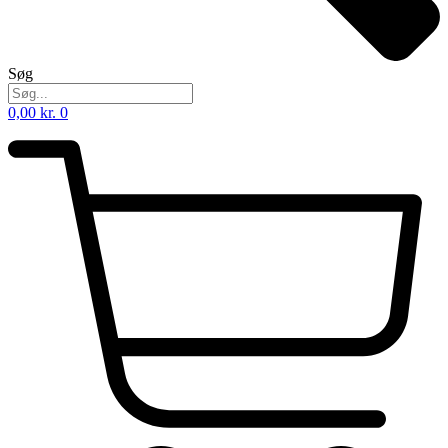
Søg
0,00
kr.
0