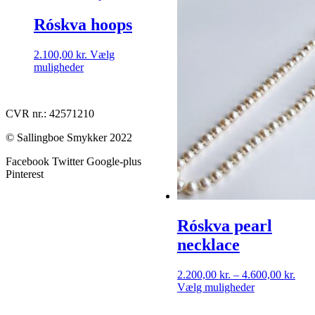
Mulighederne
Mulighedern
Róskva hoops
kan
kan
vælges
vælges
på
på
2.100,00
kr.
Vælg
varesiden
varesiden
Dette
muligheder
vare
har
flere
CVR nr.: 42571210
varianter.
Mulighederne
© Sallingboe Smykker 2022
kan
vælges
Facebook
Twitter
Google-plus
på
Pinterest
varesiden
Róskva pearl
necklace
Prisi
2.200,00
kr.
–
4.600,00
kr.
Dette
2.20
Vælg muligheder
vare
til
har
4.60